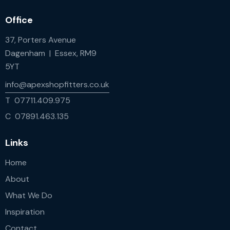
Office
37, Porters Avenue
Dagenham | Essex, RM9
5YT
info@apexshopfitters.co.uk
T 07711.409.975
C 07891.463.135
Links
Home
About
What We Do
Inspiration
Contact